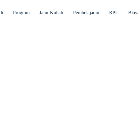
di
Program
Jalur Kuliah
Pembelajaran
RPL
Biay