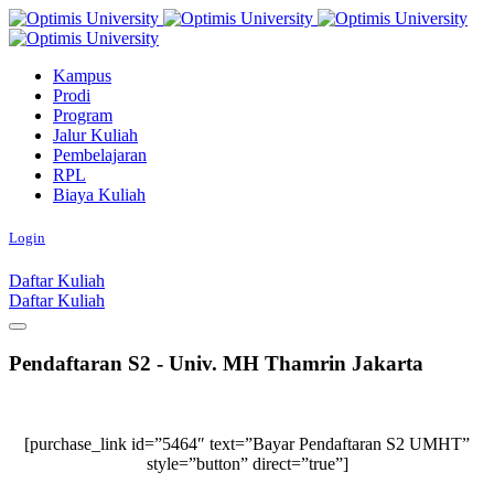
Kampus
Prodi
Program
Jalur Kuliah
Pembelajaran
RPL
Biaya Kuliah
Login
Daftar Kuliah
Daftar Kuliah
Pendaftaran S2 - Univ. MH Thamrin Jakarta
[purchase_link id=”5464″ text=”Bayar Pendaftaran S2 UMHT”
style=”button” direct=”true”]